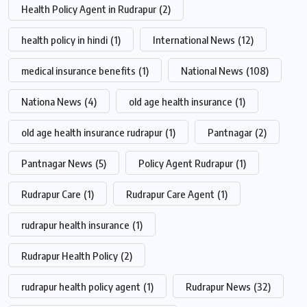
Health Policy Agent in Rudrapur
(2)
health policy in hindi
(1)
International News
(12)
medical insurance benefits
(1)
National News
(108)
Nationa News
(4)
old age health insurance
(1)
old age health insurance rudrapur
(1)
Pantnagar
(2)
Pantnagar News
(5)
Policy Agent Rudrapur
(1)
Rudrapur Care
(1)
Rudrapur Care Agent
(1)
rudrapur health insurance
(1)
Rudrapur Health Policy
(2)
rudrapur health policy agent
(1)
Rudrapur News
(32)