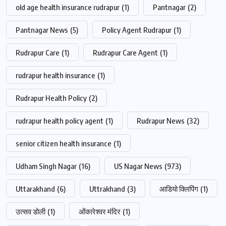
old age health insurance rudrapur
(1)
Pantnagar
(2)
Pantnagar News
(5)
Policy Agent Rudrapur
(1)
Rudrapur Care
(1)
Rudrapur Care Agent
(1)
rudrapur health insurance
(1)
Rudrapur Health Policy
(2)
rudrapur health policy agent
(1)
Rudrapur News
(32)
senior citizen health insurance
(1)
Udham Singh Nagar
(16)
US Nagar News
(973)
Uttarakhand
(6)
Uttrakhand
(3)
आडियो क्लिपिंग
(1)
उत्सव डोली
(1)
ओंकारेश्वर मंदिर
(1)