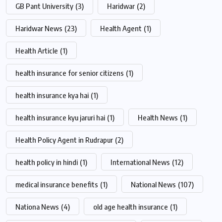
GB Pant University
(3)
Haridwar
(2)
Haridwar News
(23)
Health Agent
(1)
Health Article
(1)
health insurance for senior citizens
(1)
health insurance kya hai
(1)
health insurance kyu jaruri hai
(1)
Health News
(1)
Health Policy Agent in Rudrapur
(2)
health policy in hindi
(1)
International News
(12)
medical insurance benefits
(1)
National News
(107)
Nationa News
(4)
old age health insurance
(1)