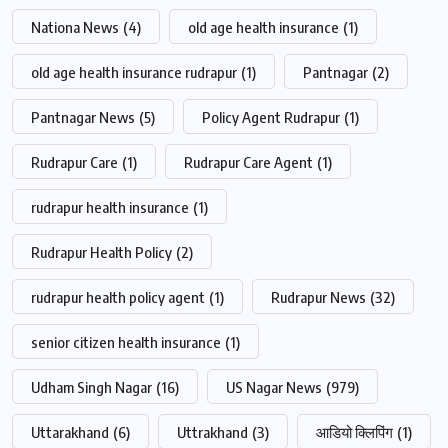
Nationa News
(4)
old age health insurance
(1)
old age health insurance rudrapur
(1)
Pantnagar
(2)
Pantnagar News
(5)
Policy Agent Rudrapur
(1)
Rudrapur Care
(1)
Rudrapur Care Agent
(1)
rudrapur health insurance
(1)
Rudrapur Health Policy
(2)
rudrapur health policy agent
(1)
Rudrapur News
(32)
senior citizen health insurance
(1)
Udham Singh Nagar
(16)
US Nagar News
(979)
Uttarakhand
(6)
Uttrakhand
(3)
आडियो क्लिपिंग
(1)