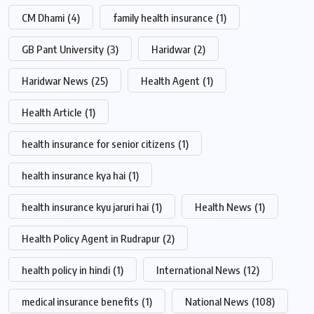
CM Dhami
(4)
family health insurance
(1)
GB Pant University
(3)
Haridwar
(2)
Haridwar News
(25)
Health Agent
(1)
Health Article
(1)
health insurance for senior citizens
(1)
health insurance kya hai
(1)
health insurance kyu jaruri hai
(1)
Health News
(1)
Health Policy Agent in Rudrapur
(2)
health policy in hindi
(1)
International News
(12)
medical insurance benefits
(1)
National News
(108)