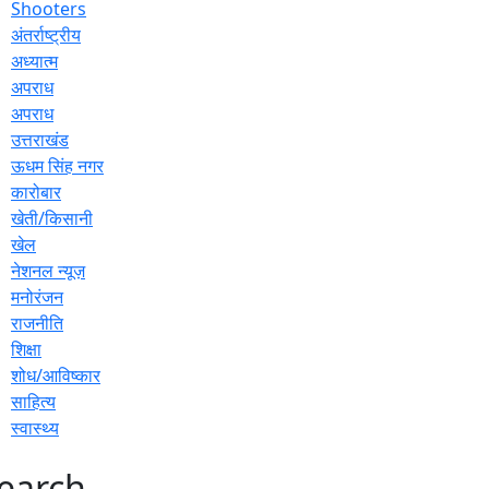
Shooters
अंतर्राष्ट्रीय
अध्यात्म
अपराध
अपराध
उत्तराखंड
ऊधम सिंह नगर
कारोबार
खेती/किसानी
खेल
नेशनल न्यूज़
मनोरंजन
राजनीति
शिक्षा
शोध/आविष्कार
साहित्य
स्वास्थ्य
earch