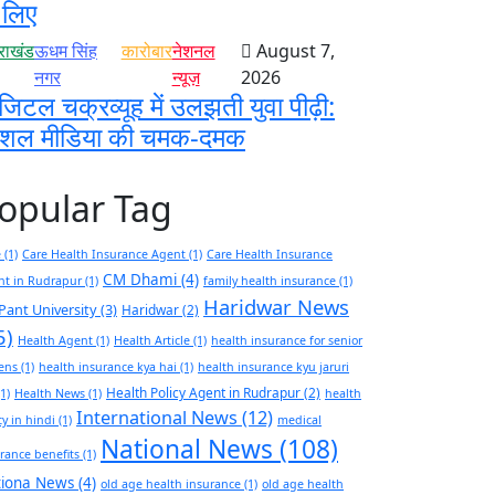
 लिए
तराखंड
ऊधम सिंह
कारोबार
नेशनल
August 7,
नगर
न्यूज़
2026
जिटल चक्रव्यूह में उलझती युवा पीढ़ी:
ोशल मीडिया की चमक-दमक
opular Tag
e
(1)
Care Health Insurance Agent
(1)
Care Health Insurance
CM Dhami
(4)
nt in Rudrapur
(1)
family health insurance
(1)
Haridwar News
Pant University
(3)
Haridwar
(2)
5)
Health Agent
(1)
Health Article
(1)
health insurance for senior
zens
(1)
health insurance kya hai
(1)
health insurance kyu jaruri
Health Policy Agent in Rudrapur
(2)
1)
Health News
(1)
health
International News
(12)
cy in hindi
(1)
medical
National News
(108)
rance benefits
(1)
tiona News
(4)
old age health insurance
(1)
old age health