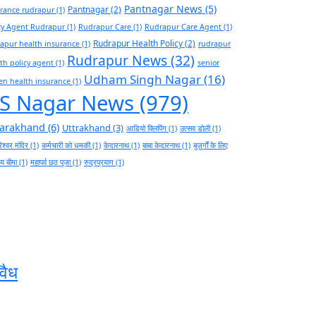
Pantnagar News
(5)
Pantnagar
(2)
rance rudrapur
(1)
cy Agent Rudrapur
(1)
Rudrapur Care
(1)
Rudrapur Care Agent
(1)
Rudrapur Health Policy
(2)
apur health insurance
(1)
rudrapur
Rudrapur News
(32)
th policy agent
(1)
senior
Udham Singh Nagar
(16)
zen health insurance
(1)
S Nagar News
(979)
tarakhand
(6)
Uttrakhand
(3)
आडियो क्लिपिंग
(1)
उत्सव डोली
(1)
ेश्वर मंदिर
(1)
कर्मचारी को धमकी
(1)
केदारनाथ
(1)
बाबा केदारनाथ
(1)
बुज़ुर्गों के लिए
थ्य बीमा
(1)
महापर्व छठ पूजा
(1)
रुद्रप्रयाग
(1)
वैध