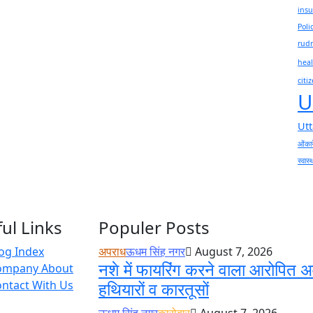
insu
Poli
rudr
heal
citi
U
Ut
ओंकार
स्वास्
ul Links
Populer Posts
og Index
अपराध
ऊधम सिंह नगर
August 7, 2026
नशे में फायरिंग करने वाला आरोपित अ
ompany About
ntact With Us
हथियारों व कारतूसों
ऊधम सिंह नगर
कारोबार
August 7, 2026