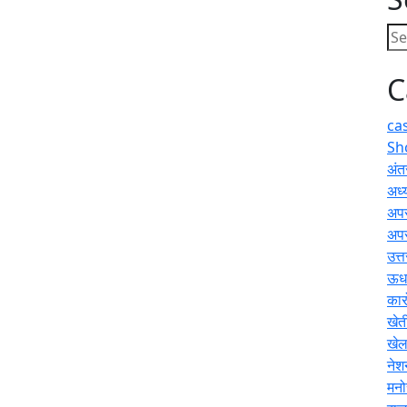
C
ca
Sh
अंतर
अध्य
अप
अप
उत्
ऊधम
कार
खेत
खे
नेश
मनो