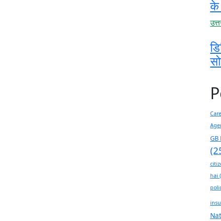
के
उत्
डि
स
P
Car
Age
GB 
(2
citi
hai
(
poli
insu
Na