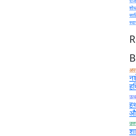
राज
शोध
साह
स्वा
R
B
अप
नश
हथ
ऊधम
हथ
और
उत्
शा