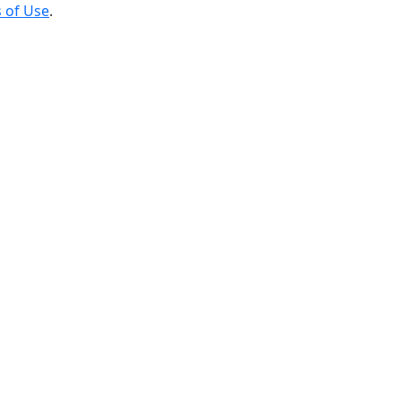
 of Use
.