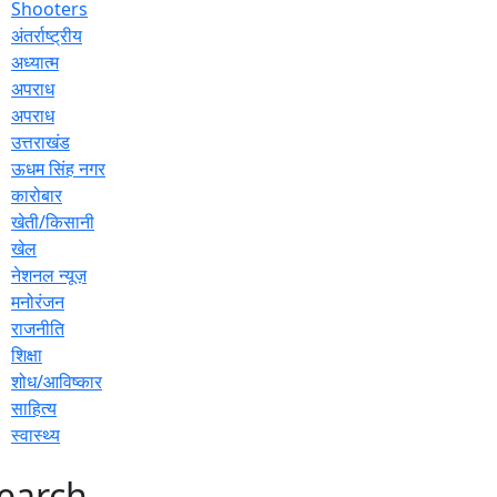
Shooters
अंतर्राष्ट्रीय
अध्यात्म
अपराध
अपराध
उत्तराखंड
ऊधम सिंह नगर
कारोबार
खेती/किसानी
खेल
नेशनल न्यूज़
मनोरंजन
राजनीति
शिक्षा
शोध/आविष्कार
साहित्य
स्वास्थ्य
earch