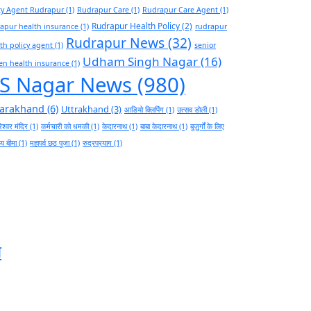
cy Agent Rudrapur
(1)
Rudrapur Care
(1)
Rudrapur Care Agent
(1)
Rudrapur Health Policy
(2)
apur health insurance
(1)
rudrapur
Rudrapur News
(32)
th policy agent
(1)
senior
Udham Singh Nagar
(16)
zen health insurance
(1)
S Nagar News
(980)
tarakhand
(6)
Uttrakhand
(3)
आडियो क्लिपिंग
(1)
उत्सव डोली
(1)
ेश्वर मंदिर
(1)
कर्मचारी को धमकी
(1)
केदारनाथ
(1)
बाबा केदारनाथ
(1)
बुज़ुर्गों के लिए
थ्य बीमा
(1)
महापर्व छठ पूजा
(1)
रुद्रप्रयाग
(1)
स