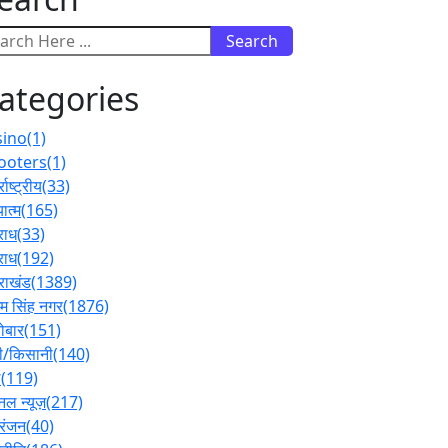
Search
ategories
sino
(1)
ooters
(1)
्राष्ट्रीय
(33)
ात्म
(165)
राध
(33)
राध
(192)
तराखंड
(1389)
 सिंह नगर
(1876)
ोबार
(151)
ी/किसानी
(140)
ल
(119)
नल न्यूज़
(217)
रंजन
(40)