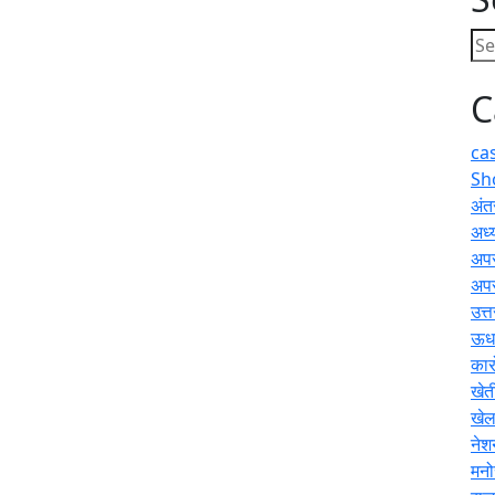
C
ca
Sh
अंतर
अध्य
अप
अप
उत्
ऊधम
कार
खेत
खे
नेश
मनो