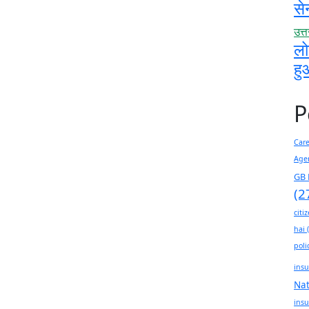
से
उत्
लो
हु
P
Car
Age
GB 
(2
citi
hai
(
poli
insu
Na
insu