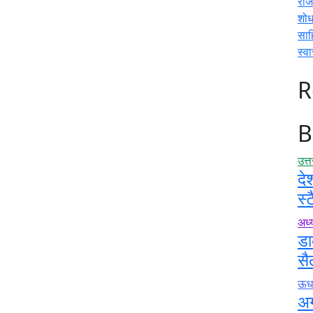
राज
शोध
साह
स्वा
R
B
उत्
दे
स्
अध्य
डा
सै
ऊधम
अग