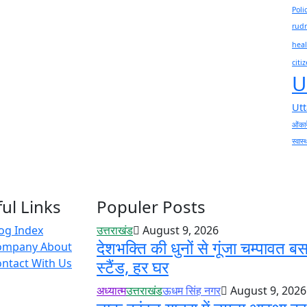
Poli
rudr
heal
citi
U
Ut
ओंकार
स्वास्
ul Links
Populer Posts
og Index
उत्तराखंड
August 9, 2026
देशभक्ति की धुनों से गूंजा चम्पावत ब
ompany About
ntact With Us
स्टैंड, हर घर
अध्यात्म
उत्तराखंड
ऊधम सिंह नगर
August 9, 2026