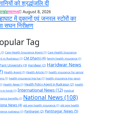
नानियों को श्रद्धांजलि दी
तराखंड
स्वास्थ्य
August 8, 2026
हाघाट में दुकानों एवं जनरल स्टोरों का
आ सघन निरीक्षण
opular Tag
e
(1)
Care Health Insurance Agent
(1)
Care Health Insurance
CM Dhami
(4)
nt in Rudrapur
(1)
family health insurance
(1)
Haridwar News
Pant University
(3)
Haridwar
(2)
7)
Health Agent
(1)
Health Article
(1)
health insurance for senior
zens
(1)
health insurance kya hai
(1)
health insurance kyu jaruri
Health Policy Agent in Rudrapur
(2)
1)
Health News
(1)
health
International News
(12)
cy in hindi
(1)
medical
National News
(108)
rance benefits
(1)
tiona News
(4)
old age health insurance
(1)
old age health
Pantnagar News
(5)
Pantnagar
(2)
rance rudrapur
(1)