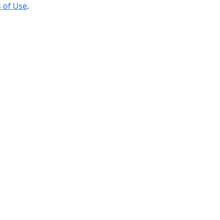
 of Use
.