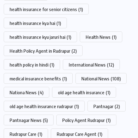
health insurance for senior citizens
(1)
health insurance kya hai
(1)
health insurance kyu jaruri hai
(1)
Health News
(1)
Health Policy Agent in Rudrapur
(2)
health policy in hindi
(1)
International News
(12)
medical insurance benefits
(1)
National News
(108)
Nationa News
(4)
old age health insurance
(1)
old age health insurance rudrapur
(1)
Pantnagar
(2)
Pantnagar News
(5)
Policy Agent Rudrapur
(1)
Rudrapur Care
(1)
Rudrapur Care Agent
(1)