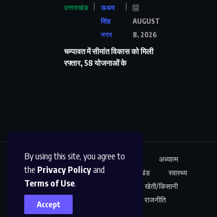
उत्तराखंड
ऊधम
सिंह
AUGUST
नगर
8, 2026
चम्पावत में सीमांत विकास को मिली
रफ्तार, 58 योजनाओं के
By using this site, you agree to
ऊधम सिंह नगर
अंतर्राष्ट्रीय
शिक्षा
अध्यात्म
the
Privacy Policy
and
कारोबार
अपराध
साहित्य
उत्तराखंड
स्वास्थ्य
Terms of Use
.
नेशनल न्यूज़
खेल
मनोरंजन
खेती/किसानी
शोध/आविष्कार
अपराध
राजनीति
Accept