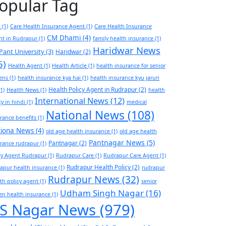
opular Tag
e
(1)
Care Health Insurance Agent
(1)
Care Health Insurance
CM Dhami
(4)
nt in Rudrapur
(1)
family health insurance
(1)
Haridwar News
Pant University
(3)
Haridwar
(2)
6)
Health Agent
(1)
Health Article
(1)
health insurance for senior
zens
(1)
health insurance kya hai
(1)
health insurance kyu jaruri
Health Policy Agent in Rudrapur
(2)
1)
Health News
(1)
health
International News
(12)
cy in hindi
(1)
medical
National News
(108)
rance benefits
(1)
tiona News
(4)
old age health insurance
(1)
old age health
Pantnagar News
(5)
Pantnagar
(2)
rance rudrapur
(1)
cy Agent Rudrapur
(1)
Rudrapur Care
(1)
Rudrapur Care Agent
(1)
Rudrapur Health Policy
(2)
apur health insurance
(1)
rudrapur
Rudrapur News
(32)
th policy agent
(1)
senior
Udham Singh Nagar
(16)
zen health insurance
(1)
S Nagar News
(979)