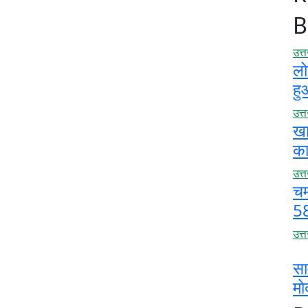
B
उत्
लो
हु
उत्
खाद
का
उत्
चम
58
उत्
सा
मो