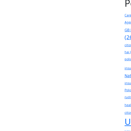
P
Car
Age
GB 
(2
citi
hai
(
poli
insu
Na
insu
Poli
rudr
heal
citi
U