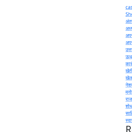
ca
Sh
अंतर
अध्य
अप
अप
उत्
ऊधम
कार
खेत
खे
नेश
मनो
राज
शोध
साह
स्वा
R