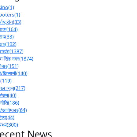
sino
(1)
ooters
(1)
्राष्ट्रीय
(33)
ात्म
(164)
राध
(33)
राध
(192)
तराखंड
(1387)
 सिंह नगर
(1874)
ोबार
(151)
ी/किसानी
(140)
ल
(119)
नल न्यूज़
(217)
रंजन
(40)
नीति
(186)
/आविष्कार
(64)
ित्य
(44)
स्थ्य
(300)
ecent News