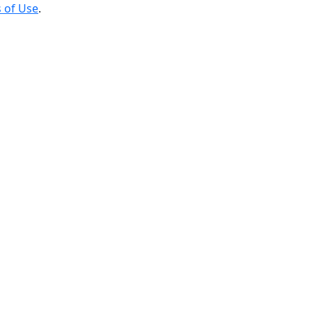
 of Use
.