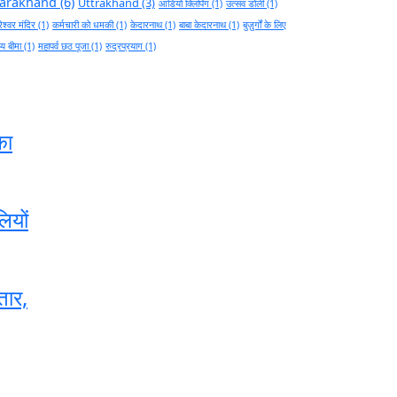
tarakhand
(6)
Uttrakhand
(3)
आडियो क्लिपिंग
(1)
उत्सव डोली
(1)
ेश्वर मंदिर
(1)
कर्मचारी को धमकी
(1)
केदारनाथ
(1)
बाबा केदारनाथ
(1)
बुज़ुर्गों के लिए
थ्य बीमा
(1)
महापर्व छठ पूजा
(1)
रुद्रप्रयाग
(1)
का
लियों
तार,