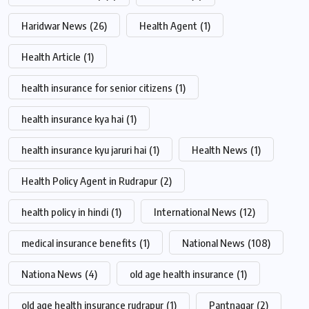
Haridwar News
(26)
Health Agent
(1)
Health Article
(1)
health insurance for senior citizens
(1)
health insurance kya hai
(1)
health insurance kyu jaruri hai
(1)
Health News
(1)
Health Policy Agent in Rudrapur
(2)
health policy in hindi
(1)
International News
(12)
medical insurance benefits
(1)
National News
(108)
Nationa News
(4)
old age health insurance
(1)
old age health insurance rudrapur
(1)
Pantnagar
(2)