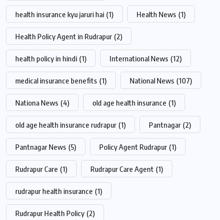
health insurance kyu jaruri hai
(1)
Health News
(1)
Health Policy Agent in Rudrapur
(2)
health policy in hindi
(1)
International News
(12)
medical insurance benefits
(1)
National News
(107)
Nationa News
(4)
old age health insurance
(1)
old age health insurance rudrapur
(1)
Pantnagar
(2)
Pantnagar News
(5)
Policy Agent Rudrapur
(1)
Rudrapur Care
(1)
Rudrapur Care Agent
(1)
rudrapur health insurance
(1)
Rudrapur Health Policy
(2)