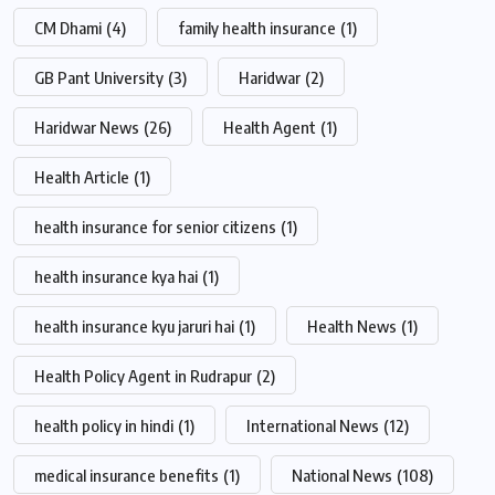
CM Dhami
(4)
family health insurance
(1)
GB Pant University
(3)
Haridwar
(2)
Haridwar News
(26)
Health Agent
(1)
Health Article
(1)
health insurance for senior citizens
(1)
health insurance kya hai
(1)
health insurance kyu jaruri hai
(1)
Health News
(1)
Health Policy Agent in Rudrapur
(2)
health policy in hindi
(1)
International News
(12)
medical insurance benefits
(1)
National News
(108)