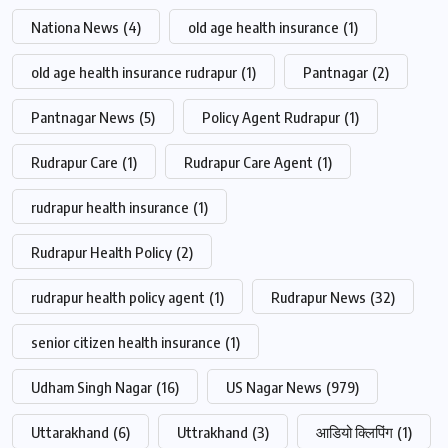
Nationa News
(4)
old age health insurance
(1)
old age health insurance rudrapur
(1)
Pantnagar
(2)
Pantnagar News
(5)
Policy Agent Rudrapur
(1)
Rudrapur Care
(1)
Rudrapur Care Agent
(1)
rudrapur health insurance
(1)
Rudrapur Health Policy
(2)
rudrapur health policy agent
(1)
Rudrapur News
(32)
senior citizen health insurance
(1)
Udham Singh Nagar
(16)
US Nagar News
(979)
Uttarakhand
(6)
Uttrakhand
(3)
आडियो क्लिपिंग
(1)