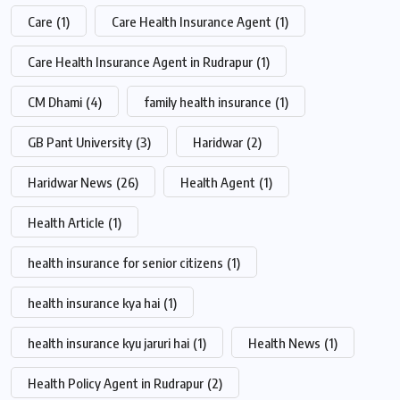
Care
(1)
Care Health Insurance Agent
(1)
Care Health Insurance Agent in Rudrapur
(1)
CM Dhami
(4)
family health insurance
(1)
GB Pant University
(3)
Haridwar
(2)
Haridwar News
(26)
Health Agent
(1)
Health Article
(1)
health insurance for senior citizens
(1)
health insurance kya hai
(1)
health insurance kyu jaruri hai
(1)
Health News
(1)
Health Policy Agent in Rudrapur
(2)