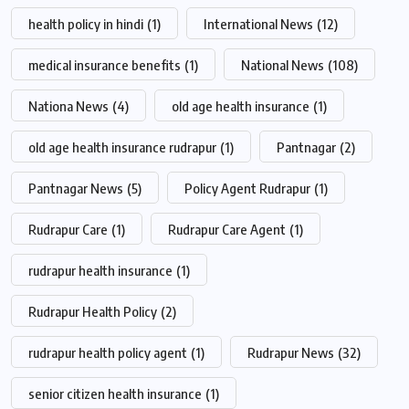
health policy in hindi
(1)
International News
(12)
medical insurance benefits
(1)
National News
(108)
Nationa News
(4)
old age health insurance
(1)
old age health insurance rudrapur
(1)
Pantnagar
(2)
Pantnagar News
(5)
Policy Agent Rudrapur
(1)
Rudrapur Care
(1)
Rudrapur Care Agent
(1)
rudrapur health insurance
(1)
Rudrapur Health Policy
(2)
rudrapur health policy agent
(1)
Rudrapur News
(32)
senior citizen health insurance
(1)