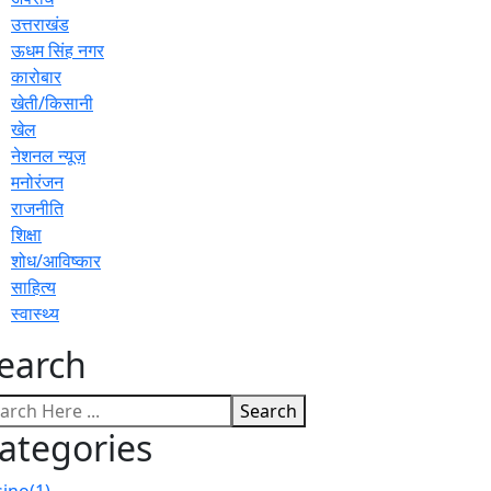
उत्तराखंड
ऊधम सिंह नगर
कारोबार
खेती/किसानी
खेल
नेशनल न्यूज़
मनोरंजन
राजनीति
शिक्षा
शोध/आविष्कार
साहित्य
स्वास्थ्य
earch
Search
ategories
sino
(1)