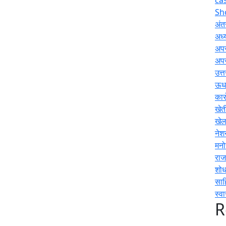
Sh
अंतर
अध्य
अप
अप
उत्
ऊधम
कार
खेत
खे
नेश
मनो
राज
शोध
साह
स्वा
R