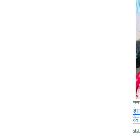
उत्
शा
के
उत्