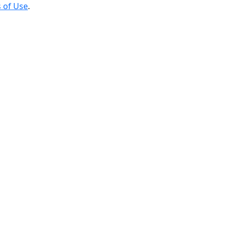
 of Use
.