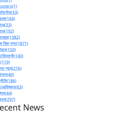
ooters
(1)
्राष्ट्रीय
(33)
ात्म
(164)
राध
(33)
राध
(192)
तराखंड
(1382)
 सिंह नगर
(1871)
ोबार
(150)
ी/किसानी
(140)
ल
(119)
नल न्यूज़
(216)
रंजन
(40)
नीति
(186)
/आविष्कार
(63)
ित्य
(44)
स्थ्य
(297)
ecent News