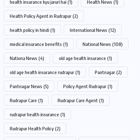
health insurance kyu jaruri hai
(1)
Health News
(1)
Health Policy Agent in Rudrapur
(2)
health policy in hindi
(1)
International News
(12)
medical insurance benefits
(1)
National News
(108)
Nationa News
(4)
old age health insurance
(1)
old age health insurance rudrapur
(1)
Pantnagar
(2)
Pantnagar News
(5)
Policy Agent Rudrapur
(1)
Rudrapur Care
(1)
Rudrapur Care Agent
(1)
rudrapur health insurance
(1)
Rudrapur Health Policy
(2)