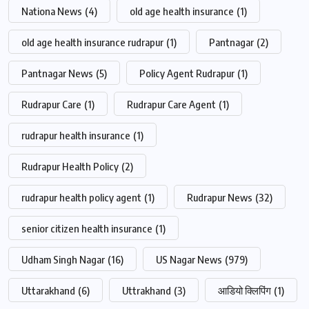
Nationa News
(4)
old age health insurance
(1)
old age health insurance rudrapur
(1)
Pantnagar
(2)
Pantnagar News
(5)
Policy Agent Rudrapur
(1)
Rudrapur Care
(1)
Rudrapur Care Agent
(1)
rudrapur health insurance
(1)
Rudrapur Health Policy
(2)
rudrapur health policy agent
(1)
Rudrapur News
(32)
senior citizen health insurance
(1)
Udham Singh Nagar
(16)
US Nagar News
(979)
Uttarakhand
(6)
Uttrakhand
(3)
आडियो क्लिपिंग
(1)