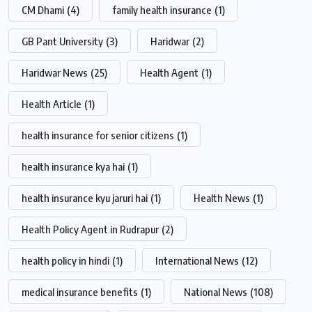
CM Dhami
(4)
family health insurance
(1)
GB Pant University
(3)
Haridwar
(2)
Haridwar News
(25)
Health Agent
(1)
Health Article
(1)
health insurance for senior citizens
(1)
health insurance kya hai
(1)
health insurance kyu jaruri hai
(1)
Health News
(1)
Health Policy Agent in Rudrapur
(2)
health policy in hindi
(1)
International News
(12)
medical insurance benefits
(1)
National News
(108)