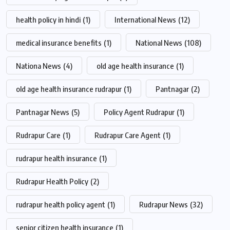
health policy in hindi
(1)
International News
(12)
medical insurance benefits
(1)
National News
(108)
Nationa News
(4)
old age health insurance
(1)
old age health insurance rudrapur
(1)
Pantnagar
(2)
Pantnagar News
(5)
Policy Agent Rudrapur
(1)
Rudrapur Care
(1)
Rudrapur Care Agent
(1)
rudrapur health insurance
(1)
Rudrapur Health Policy
(2)
rudrapur health policy agent
(1)
Rudrapur News
(32)
senior citizen health insurance
(1)