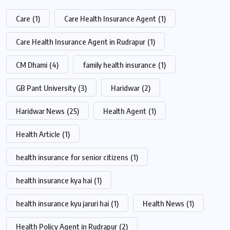
Care
(1)
Care Health Insurance Agent
(1)
Care Health Insurance Agent in Rudrapur
(1)
CM Dhami
(4)
family health insurance
(1)
GB Pant University
(3)
Haridwar
(2)
Haridwar News
(25)
Health Agent
(1)
Health Article
(1)
health insurance for senior citizens
(1)
health insurance kya hai
(1)
health insurance kyu jaruri hai
(1)
Health News
(1)
Health Policy Agent in Rudrapur
(2)