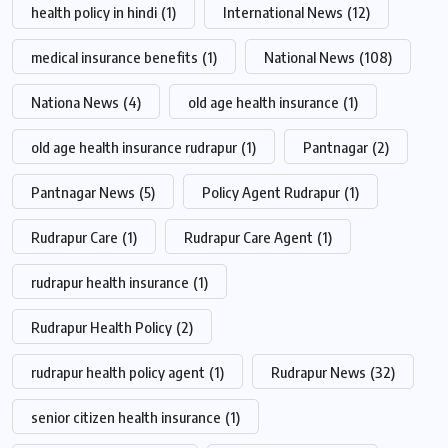
health policy in hindi
(1)
International News
(12)
medical insurance benefits
(1)
National News
(108)
Nationa News
(4)
old age health insurance
(1)
old age health insurance rudrapur
(1)
Pantnagar
(2)
Pantnagar News
(5)
Policy Agent Rudrapur
(1)
Rudrapur Care
(1)
Rudrapur Care Agent
(1)
rudrapur health insurance
(1)
Rudrapur Health Policy
(2)
rudrapur health policy agent
(1)
Rudrapur News
(32)
senior citizen health insurance
(1)