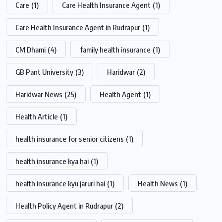
Care
(1)
Care Health Insurance Agent
(1)
Care Health Insurance Agent in Rudrapur
(1)
CM Dhami
(4)
family health insurance
(1)
GB Pant University
(3)
Haridwar
(2)
Haridwar News
(25)
Health Agent
(1)
Health Article
(1)
health insurance for senior citizens
(1)
health insurance kya hai
(1)
health insurance kyu jaruri hai
(1)
Health News
(1)
Health Policy Agent in Rudrapur
(2)