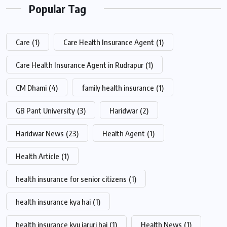
Popular Tag
Care
(1)
Care Health Insurance Agent
(1)
Care Health Insurance Agent in Rudrapur
(1)
CM Dhami
(4)
family health insurance
(1)
GB Pant University
(3)
Haridwar
(2)
Haridwar News
(23)
Health Agent
(1)
Health Article
(1)
health insurance for senior citizens
(1)
health insurance kya hai
(1)
health insurance kyu jaruri hai
(1)
Health News
(1)