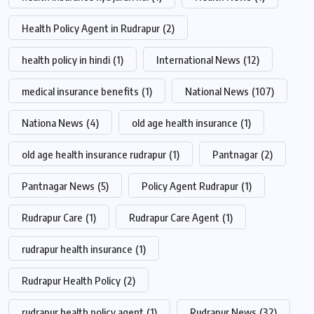
Health Policy Agent in Rudrapur
(2)
health policy in hindi
(1)
International News
(12)
medical insurance benefits
(1)
National News
(107)
Nationa News
(4)
old age health insurance
(1)
old age health insurance rudrapur
(1)
Pantnagar
(2)
Pantnagar News
(5)
Policy Agent Rudrapur
(1)
Rudrapur Care
(1)
Rudrapur Care Agent
(1)
rudrapur health insurance
(1)
Rudrapur Health Policy
(2)
rudrapur health policy agent
(1)
Rudrapur News
(32)