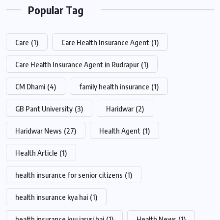
Popular Tag
Care
(1)
Care Health Insurance Agent
(1)
Care Health Insurance Agent in Rudrapur
(1)
CM Dhami
(4)
family health insurance
(1)
GB Pant University
(3)
Haridwar
(2)
Haridwar News
(27)
Health Agent
(1)
Health Article
(1)
health insurance for senior citizens
(1)
health insurance kya hai
(1)
health insurance kyu jaruri hai
(1)
Health News
(1)