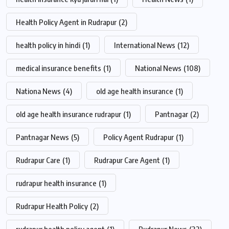
Health Policy Agent in Rudrapur
(2)
health policy in hindi
(1)
International News
(12)
medical insurance benefits
(1)
National News
(108)
Nationa News
(4)
old age health insurance
(1)
old age health insurance rudrapur
(1)
Pantnagar
(2)
Pantnagar News
(5)
Policy Agent Rudrapur
(1)
Rudrapur Care
(1)
Rudrapur Care Agent
(1)
rudrapur health insurance
(1)
Rudrapur Health Policy
(2)
rudrapur health policy agent
(1)
Rudrapur News
(32)