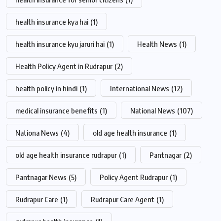
health insurance kya hai
(1)
health insurance kyu jaruri hai
(1)
Health News
(1)
Health Policy Agent in Rudrapur
(2)
health policy in hindi
(1)
International News
(12)
medical insurance benefits
(1)
National News
(107)
Nationa News
(4)
old age health insurance
(1)
old age health insurance rudrapur
(1)
Pantnagar
(2)
Pantnagar News
(5)
Policy Agent Rudrapur
(1)
Rudrapur Care
(1)
Rudrapur Care Agent
(1)