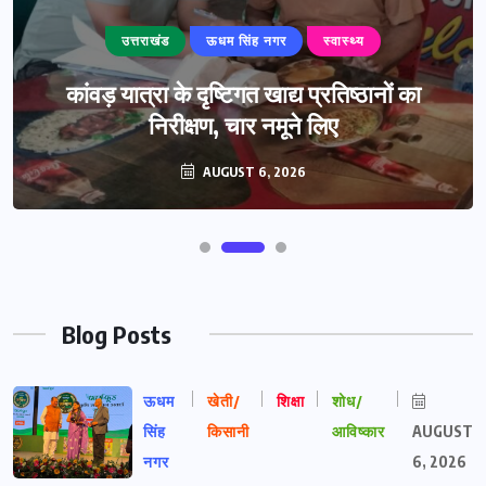
उत्तराखंड
ऊधम सिंह नगर
स्वास्थ्य
कांवड़ यात्रा के दृष्टिगत खाद्य प्रतिष्ठानों का
निरीक्षण, चार नमूने लिए
AUGUST 6, 2026
Blog Posts
ऊधम
खेती/
शिक्षा
शोध/
सिंह
किसानी
आविष्कार
AUGUST
नगर
6, 2026