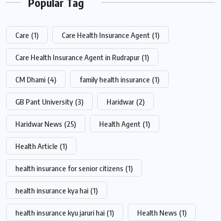
Popular Tag
Care
(1)
Care Health Insurance Agent
(1)
Care Health Insurance Agent in Rudrapur
(1)
CM Dhami
(4)
family health insurance
(1)
GB Pant University
(3)
Haridwar
(2)
Haridwar News
(25)
Health Agent
(1)
Health Article
(1)
health insurance for senior citizens
(1)
health insurance kya hai
(1)
health insurance kyu jaruri hai
(1)
Health News
(1)