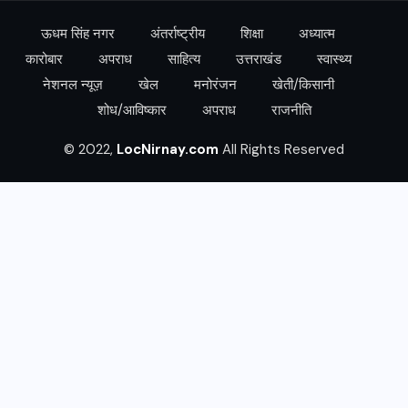
ऊधम सिंह नगर
अंतर्राष्ट्रीय
शिक्षा
अध्यात्म
कारोबार
अपराध
साहित्य
उत्तराखंड
स्वास्थ्य
नेशनल न्यूज़
खेल
मनोरंजन
खेती/किसानी
शोध/आविष्कार
अपराध
राजनीति
© 2022,
LocNirnay.com
All Rights Reserved