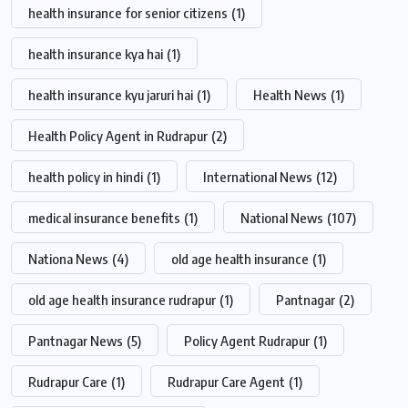
health insurance for senior citizens
(1)
health insurance kya hai
(1)
health insurance kyu jaruri hai
(1)
Health News
(1)
Health Policy Agent in Rudrapur
(2)
health policy in hindi
(1)
International News
(12)
medical insurance benefits
(1)
National News
(107)
Nationa News
(4)
old age health insurance
(1)
old age health insurance rudrapur
(1)
Pantnagar
(2)
Pantnagar News
(5)
Policy Agent Rudrapur
(1)
Rudrapur Care
(1)
Rudrapur Care Agent
(1)