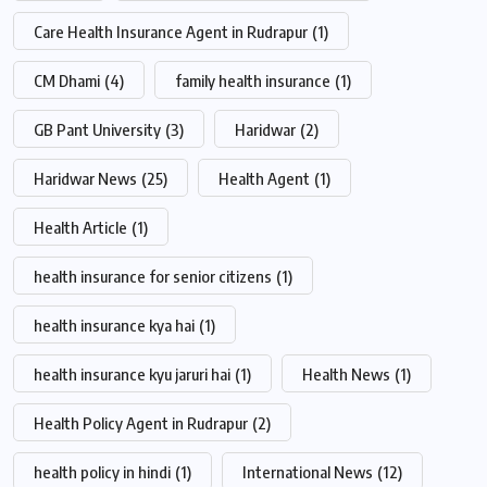
Care Health Insurance Agent in Rudrapur
(1)
CM Dhami
(4)
family health insurance
(1)
GB Pant University
(3)
Haridwar
(2)
Haridwar News
(25)
Health Agent
(1)
Health Article
(1)
health insurance for senior citizens
(1)
health insurance kya hai
(1)
health insurance kyu jaruri hai
(1)
Health News
(1)
Health Policy Agent in Rudrapur
(2)
health policy in hindi
(1)
International News
(12)