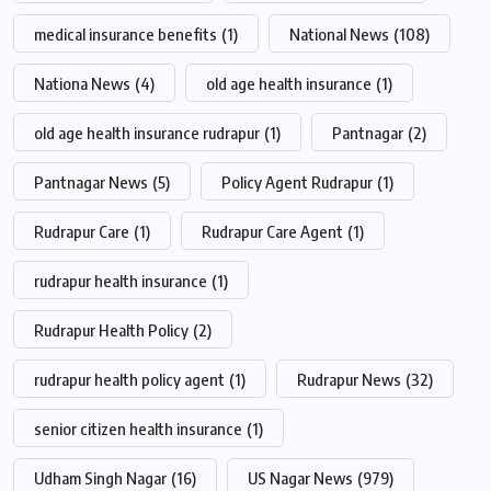
medical insurance benefits
(1)
National News
(108)
Nationa News
(4)
old age health insurance
(1)
old age health insurance rudrapur
(1)
Pantnagar
(2)
Pantnagar News
(5)
Policy Agent Rudrapur
(1)
Rudrapur Care
(1)
Rudrapur Care Agent
(1)
rudrapur health insurance
(1)
Rudrapur Health Policy
(2)
rudrapur health policy agent
(1)
Rudrapur News
(32)
senior citizen health insurance
(1)
Udham Singh Nagar
(16)
US Nagar News
(979)