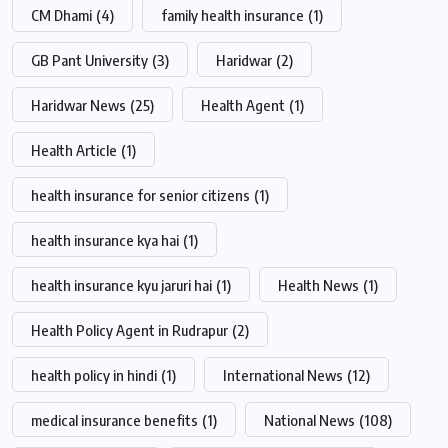
CM Dhami
(4)
family health insurance
(1)
GB Pant University
(3)
Haridwar
(2)
Haridwar News
(25)
Health Agent
(1)
Health Article
(1)
health insurance for senior citizens
(1)
health insurance kya hai
(1)
health insurance kyu jaruri hai
(1)
Health News
(1)
Health Policy Agent in Rudrapur
(2)
health policy in hindi
(1)
International News
(12)
medical insurance benefits
(1)
National News
(108)