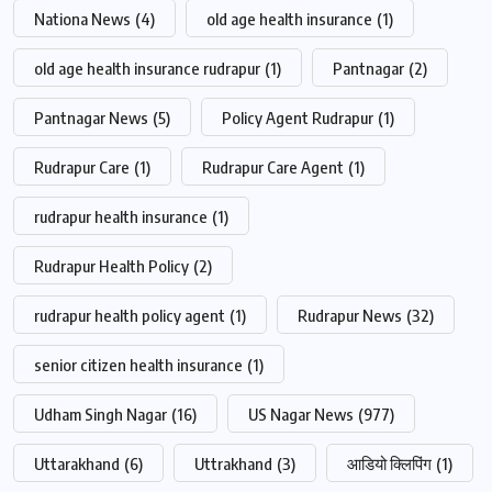
Nationa News
(4)
old age health insurance
(1)
old age health insurance rudrapur
(1)
Pantnagar
(2)
Pantnagar News
(5)
Policy Agent Rudrapur
(1)
Rudrapur Care
(1)
Rudrapur Care Agent
(1)
rudrapur health insurance
(1)
Rudrapur Health Policy
(2)
rudrapur health policy agent
(1)
Rudrapur News
(32)
senior citizen health insurance
(1)
Udham Singh Nagar
(16)
US Nagar News
(977)
Uttarakhand
(6)
Uttrakhand
(3)
आडियो क्लिपिंग
(1)