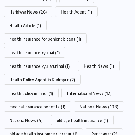
Haridwar News
(26)
Health Agent
(1)
Health Article
(1)
health insurance for senior citizens
(1)
health insurance kya hai
(1)
health insurance kyu jaruri hai
(1)
Health News
(1)
Health Policy Agent in Rudrapur
(2)
health policy in hindi
(1)
International News
(12)
medical insurance benefits
(1)
National News
(108)
Nationa News
(4)
old age health insurance
(1)
old age health insurance rudrapur
(1)
Pantnagar
(2)