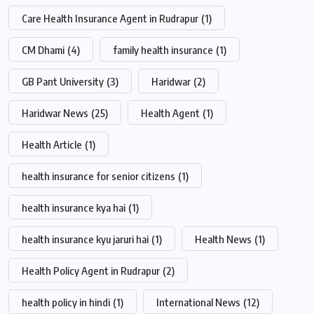
Care Health Insurance Agent in Rudrapur
(1)
CM Dhami
(4)
family health insurance
(1)
GB Pant University
(3)
Haridwar
(2)
Haridwar News
(25)
Health Agent
(1)
Health Article
(1)
health insurance for senior citizens
(1)
health insurance kya hai
(1)
health insurance kyu jaruri hai
(1)
Health News
(1)
Health Policy Agent in Rudrapur
(2)
health policy in hindi
(1)
International News
(12)