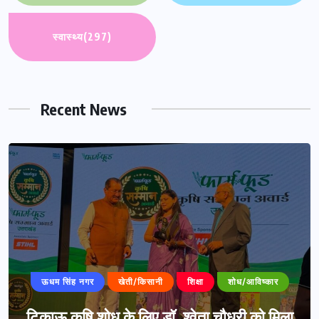
स्वास्थ्य
(297)
Recent News
ऊधम सिंह नगर
खेती/किसानी
शिक्षा
शोध/आविष्कार
टिकाऊ कृषि शोध के लिए डॉ. श्वेता चौधरी को मिला