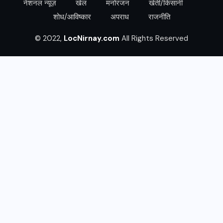
नेशनल न्यूज़
खेल
मनोरंजन
खेती/किसानी
शोध/आविष्कार
अपराध
राजनीति
© 2022,
LocNirnay.com
All Rights Reserved