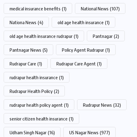
medical insurance benefits
(1)
National News
(107)
Nationa News
(4)
old age health insurance
(1)
old age health insurance rudrapur
(1)
Pantnagar
(2)
Pantnagar News
(5)
Policy Agent Rudrapur
(1)
Rudrapur Care
(1)
Rudrapur Care Agent
(1)
rudrapur health insurance
(1)
Rudrapur Health Policy
(2)
rudrapur health policy agent
(1)
Rudrapur News
(32)
senior citizen health insurance
(1)
Udham Singh Nagar
(16)
US Nagar News
(977)