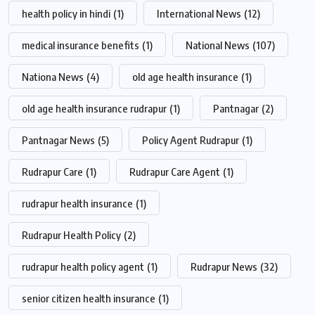
health policy in hindi
(1)
International News
(12)
medical insurance benefits
(1)
National News
(107)
Nationa News
(4)
old age health insurance
(1)
old age health insurance rudrapur
(1)
Pantnagar
(2)
Pantnagar News
(5)
Policy Agent Rudrapur
(1)
Rudrapur Care
(1)
Rudrapur Care Agent
(1)
rudrapur health insurance
(1)
Rudrapur Health Policy
(2)
rudrapur health policy agent
(1)
Rudrapur News
(32)
senior citizen health insurance
(1)