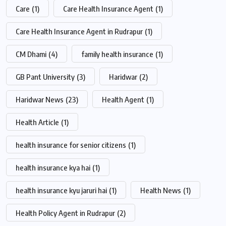
Care
(1)
Care Health Insurance Agent
(1)
Care Health Insurance Agent in Rudrapur
(1)
CM Dhami
(4)
family health insurance
(1)
GB Pant University
(3)
Haridwar
(2)
Haridwar News
(23)
Health Agent
(1)
Health Article
(1)
health insurance for senior citizens
(1)
health insurance kya hai
(1)
health insurance kyu jaruri hai
(1)
Health News
(1)
Health Policy Agent in Rudrapur
(2)