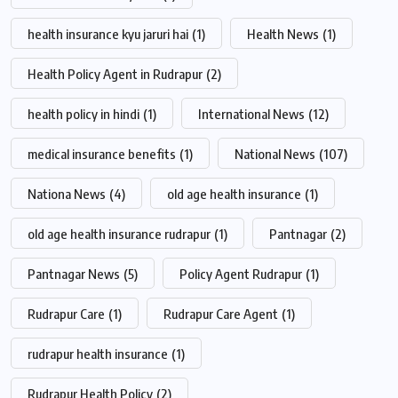
health insurance kyu jaruri hai
(1)
Health News
(1)
Health Policy Agent in Rudrapur
(2)
health policy in hindi
(1)
International News
(12)
medical insurance benefits
(1)
National News
(107)
Nationa News
(4)
old age health insurance
(1)
old age health insurance rudrapur
(1)
Pantnagar
(2)
Pantnagar News
(5)
Policy Agent Rudrapur
(1)
Rudrapur Care
(1)
Rudrapur Care Agent
(1)
rudrapur health insurance
(1)
Rudrapur Health Policy
(2)