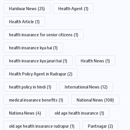
Haridwar News
(25)
Health Agent
(1)
Health Article
(1)
health insurance for senior citizens
(1)
health insurance kya hai
(1)
health insurance kyu jaruri hai
(1)
Health News
(1)
Health Policy Agent in Rudrapur
(2)
health policy in hindi
(1)
International News
(12)
medical insurance benefits
(1)
National News
(108)
Nationa News
(4)
old age health insurance
(1)
old age health insurance rudrapur
(1)
Pantnagar
(2)