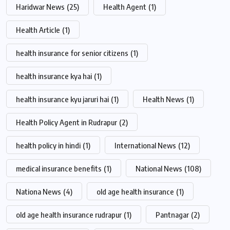
Haridwar News
(25)
Health Agent
(1)
Health Article
(1)
health insurance for senior citizens
(1)
health insurance kya hai
(1)
health insurance kyu jaruri hai
(1)
Health News
(1)
Health Policy Agent in Rudrapur
(2)
health policy in hindi
(1)
International News
(12)
medical insurance benefits
(1)
National News
(108)
Nationa News
(4)
old age health insurance
(1)
old age health insurance rudrapur
(1)
Pantnagar
(2)