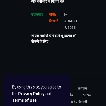
और नवाचार से मिलेगी नई
उत्तराखंड
खेती/
किसानी
AUGUST
7, 2026
शारदा नदी से होने वाले भू-कटाव को
रोकने के लिए
By using this site, you agree to
ऊधम सिंह नगर
अंतर्राष्ट्रीय
शिक्षा
अध्यात्म
the
Privacy Policy
and
कारोबार
अपराध
साहित्य
उत्तराखंड
स्वास्थ्य
Terms of Use
.
नेशनल न्यूज़
खेल
मनोरंजन
खेती/किसानी