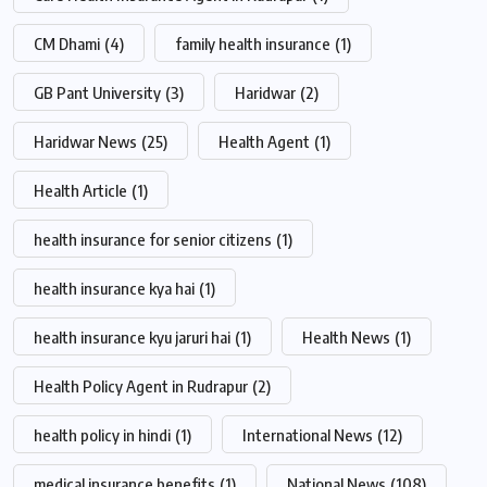
CM Dhami
(4)
family health insurance
(1)
GB Pant University
(3)
Haridwar
(2)
Haridwar News
(25)
Health Agent
(1)
Health Article
(1)
health insurance for senior citizens
(1)
health insurance kya hai
(1)
health insurance kyu jaruri hai
(1)
Health News
(1)
Health Policy Agent in Rudrapur
(2)
health policy in hindi
(1)
International News
(12)
medical insurance benefits
(1)
National News
(108)