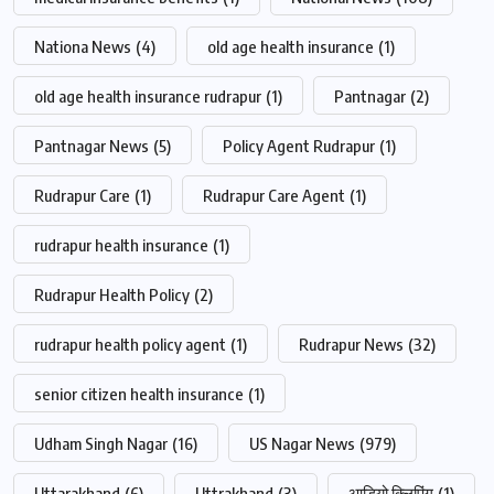
Nationa News
(4)
old age health insurance
(1)
old age health insurance rudrapur
(1)
Pantnagar
(2)
Pantnagar News
(5)
Policy Agent Rudrapur
(1)
Rudrapur Care
(1)
Rudrapur Care Agent
(1)
rudrapur health insurance
(1)
Rudrapur Health Policy
(2)
rudrapur health policy agent
(1)
Rudrapur News
(32)
senior citizen health insurance
(1)
Udham Singh Nagar
(16)
US Nagar News
(979)
Uttarakhand
(6)
Uttrakhand
(3)
आडियो क्लिपिंग
(1)