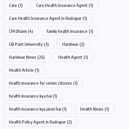
Care
(1)
Care Health Insurance Agent
(1)
Care Health Insurance Agent in Rudrapur
(1)
CM Dhami
(4)
family health insurance
(1)
GB Pant University
(3)
Haridwar
(2)
Haridwar News
(26)
Health Agent
(1)
Health Article
(1)
health insurance for senior citizens
(1)
health insurance kya hai
(1)
health insurance kyu jaruri hai
(1)
Health News
(1)
Health Policy Agent in Rudrapur
(2)