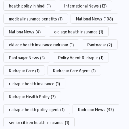
health policy in hindi
(1)
International News
(12)
medical insurance benefits
(1)
National News
(108)
Nationa News
(4)
old age health insurance
(1)
old age health insurance rudrapur
(1)
Pantnagar
(2)
Pantnagar News
(5)
Policy Agent Rudrapur
(1)
Rudrapur Care
(1)
Rudrapur Care Agent
(1)
rudrapur health insurance
(1)
Rudrapur Health Policy
(2)
rudrapur health policy agent
(1)
Rudrapur News
(32)
senior citizen health insurance
(1)