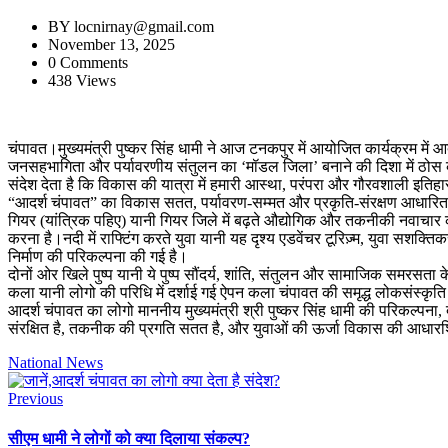
BY
locnirnay@gmail.com
November 13, 2025
0 Comments
438 Views
चंपावत।मुख्यमंत्री पुष्कर सिंह धामी ने आज टनकपुर में आयोजित कार्यक्रम मे
जनसहभागिता और पर्यावरणीय संतुलन का ‘मॉडल जिला’ बनाने की दिशा में ठोस कदम
संदेश देता है कि विकास की यात्रा में हमारी आस्था, परंपरा और गौरवशाली इतिहास 
“आदर्श चंपावत” का विकास सतत, पर्यावरण-सम्मत और प्रकृति-संरक्षण आधारि
गियर (यांत्रिक पहिए) यानी गियर जिले में बढ़ते औद्योगिक और तकनीकी नवाचार क
करना है।नदी में राफ्टिंग करते युवा यानी यह दृश्य एडवेंचर टूरिज़्म, युवा सशक
निर्माण की परिकल्पना की गई है।
दोनों ओर खिले पुष्प यानी ये पुष्प सौंदर्य, शांति, संतुलन और सामाजिक समरस
कला यानी लोगो की परिधि में दर्शाई गई ऐपन कला चंपावत की समृद्ध लोकसंस्कृ
आदर्श चंपावत का लोगो माननीय मुख्यमंत्री श्री पुष्कर सिंह धामी की परिकल्पना
संरक्षित है, तकनीक की प्रगति सतत है, और युवाओं की ऊर्जा विकास की आधारशिल
National News
Previous
सीएम धामी ने लोगों को क्या दिलाया संकल्प?