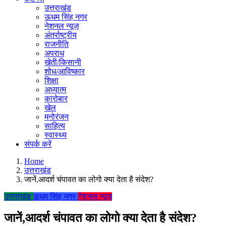
उत्तराखंड
ऊधम सिंह नगर
नेशनल न्यूज़
अंतर्राष्ट्रीय
राजनीति
अपराध
खेती/किसानी
शोध/आविष्कार
शिक्षा
अध्यात्म
कारोबार
खेल
मनोरंजन
साहित्य
स्वास्थ्य
संपर्क करें
Home
उत्तराखंड
जानें,आदर्श चंपावत का लोगो क्या देता है संदेश?
उत्तराखंड
ऊधम सिंह नगर
नेशनल न्यूज़
जानें,आदर्श चंपावत का लोगो क्या देता है संदेश?