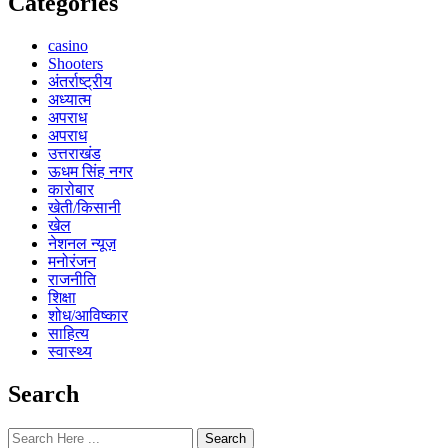
Categories
casino
Shooters
अंतर्राष्ट्रीय
अध्यात्म
अपराध
अपराध
उत्तराखंड
ऊधम सिंह नगर
कारोबार
खेती/किसानी
खेल
नेशनल न्यूज़
मनोरंजन
राजनीति
शिक्षा
शोध/आविष्कार
साहित्य
स्वास्थ्य
Search
Search