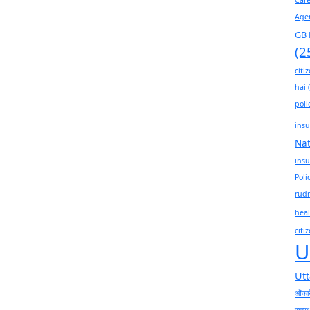
Age
GB 
(2
citi
hai
(
poli
insu
Na
insu
Poli
rudr
heal
citi
U
Ut
ओंकार
स्वास्