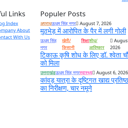
ul Links
Populer Posts
og Index
अपराध
ऊधम सिंह नगर
August 7, 2026
मुठभेड़ में आरोपित के पैर में लगी गोली
ompany About
ntact With Us
ऊधम सिंह
खेती/
शिक्षा
शोध/
August
नगर
किसानी
आविष्कार
2026
टिकाऊ कृषि शोध के लिए डॉ. श्वेता च
को मिला
उत्तराखंड
ऊधम सिंह नगर
स्वास्थ्य
August 6, 2026
कांवड़ यात्रा के दृष्टिगत खाद्य प्रतिष्ठ
का निरीक्षण, चार नमूने