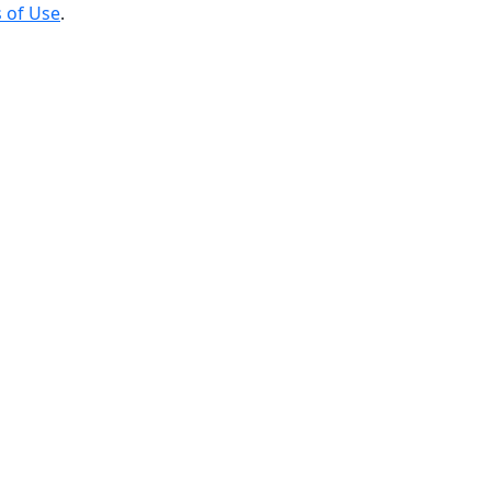
 of Use
.