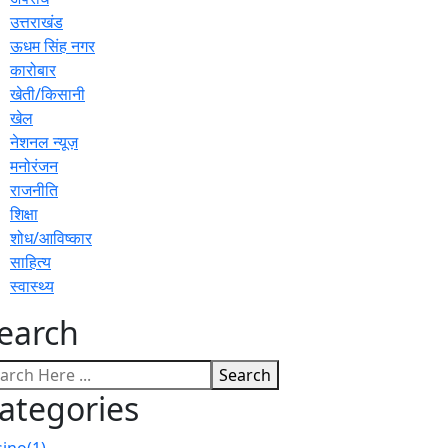
उत्तराखंड
ऊधम सिंह नगर
कारोबार
खेती/किसानी
खेल
नेशनल न्यूज़
मनोरंजन
राजनीति
शिक्षा
शोध/आविष्कार
साहित्य
स्वास्थ्य
earch
Search
ategories
sino
(1)