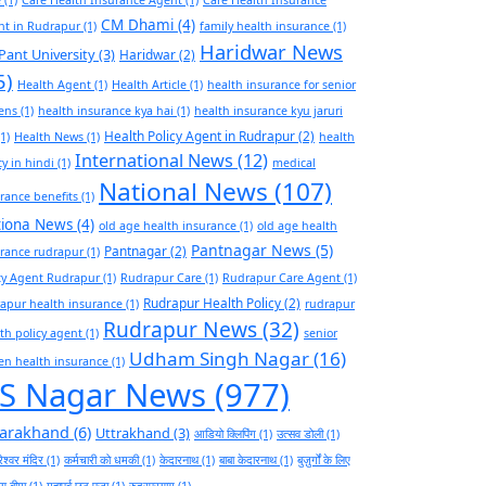
CM Dhami
(4)
nt in Rudrapur
(1)
family health insurance
(1)
Haridwar News
Pant University
(3)
Haridwar
(2)
5)
Health Agent
(1)
Health Article
(1)
health insurance for senior
zens
(1)
health insurance kya hai
(1)
health insurance kyu jaruri
Health Policy Agent in Rudrapur
(2)
1)
Health News
(1)
health
International News
(12)
cy in hindi
(1)
medical
National News
(107)
rance benefits
(1)
tiona News
(4)
old age health insurance
(1)
old age health
Pantnagar News
(5)
Pantnagar
(2)
rance rudrapur
(1)
cy Agent Rudrapur
(1)
Rudrapur Care
(1)
Rudrapur Care Agent
(1)
Rudrapur Health Policy
(2)
apur health insurance
(1)
rudrapur
Rudrapur News
(32)
th policy agent
(1)
senior
Udham Singh Nagar
(16)
zen health insurance
(1)
S Nagar News
(977)
tarakhand
(6)
Uttrakhand
(3)
आडियो क्लिपिंग
(1)
उत्सव डोली
(1)
ेश्वर मंदिर
(1)
कर्मचारी को धमकी
(1)
केदारनाथ
(1)
बाबा केदारनाथ
(1)
बुज़ुर्गों के लिए
थ्य बीमा
(1)
महापर्व छठ पूजा
(1)
रुद्रप्रयाग
(1)