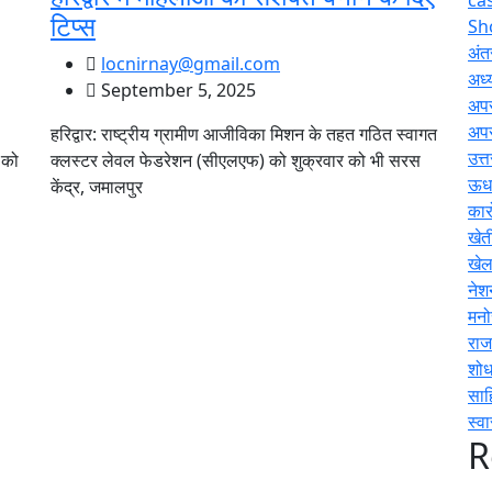
टिप्स
Sh
अंतर
locnirnay@gmail.com
अध्य
September 5, 2025
अप
अप
हरिद्वार: राष्ट्रीय ग्रामीण आजीविका मिशन के तहत गठित स्वागत
उत्
 को
क्लस्टर लेवल फेडरेशन (सीएलएफ) को शुक्रवार को भी सरस
ऊधम
केंद्र, जमालपुर
कार
खेत
खे
नेश
मनो
राज
शोध
साह
स्वा
R