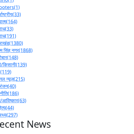
ooters
(1)
्राष्ट्रीय
(33)
ात्म
(164)
राध
(33)
राध
(191)
तराखंड
(1380)
 सिंह नगर
(1868)
ोबार
(148)
ी/किसानी
(139)
ल
(119)
नल न्यूज़
(215)
रंजन
(40)
नीति
(186)
/आविष्कार
(63)
ित्य
(44)
स्थ्य
(297)
ecent News