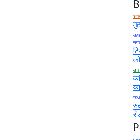
B
अप
मु
ऊधम
नग
टि
को
उत्
का
का
ऊधम
रु
रो
P
Car