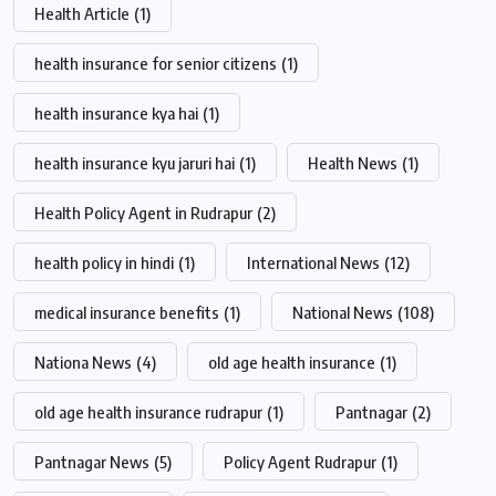
Health Article
(1)
health insurance for senior citizens
(1)
health insurance kya hai
(1)
health insurance kyu jaruri hai
(1)
Health News
(1)
Health Policy Agent in Rudrapur
(2)
health policy in hindi
(1)
International News
(12)
medical insurance benefits
(1)
National News
(108)
Nationa News
(4)
old age health insurance
(1)
old age health insurance rudrapur
(1)
Pantnagar
(2)
Pantnagar News
(5)
Policy Agent Rudrapur
(1)