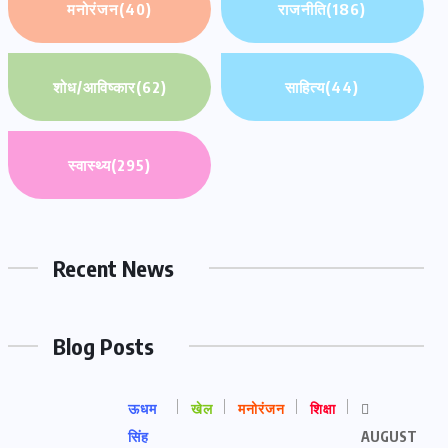
मनोरंजन
(40)
राजनीति
(186)
शोध/आविष्कार
(62)
साहित्य
(44)
स्वास्थ्य
(295)
Recent News
Blog Posts
ऊधम
खेल
मनोरंजन
शिक्षा
सिंह
AUGUST