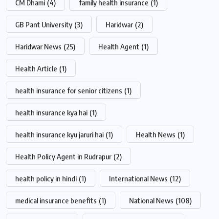
CM Dhami
(4)
family health insurance
(1)
GB Pant University
(3)
Haridwar
(2)
Haridwar News
(25)
Health Agent
(1)
Health Article
(1)
health insurance for senior citizens
(1)
health insurance kya hai
(1)
health insurance kyu jaruri hai
(1)
Health News
(1)
Health Policy Agent in Rudrapur
(2)
health policy in hindi
(1)
International News
(12)
medical insurance benefits
(1)
National News
(108)