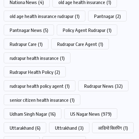
Nationa News
(4)
old age health insurance
(1)
old age health insurance rudrapur
(1)
Pantnagar
(2)
Pantnagar News
(5)
Policy Agent Rudrapur
(1)
Rudrapur Care
(1)
Rudrapur Care Agent
(1)
rudrapur health insurance
(1)
Rudrapur Health Policy
(2)
rudrapur health policy agent
(1)
Rudrapur News
(32)
senior citizen health insurance
(1)
Udham Singh Nagar
(16)
US Nagar News
(979)
Uttarakhand
(6)
Uttrakhand
(3)
आडियो क्लिपिंग
(1)