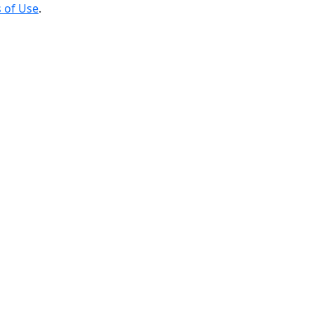
 of Use
.