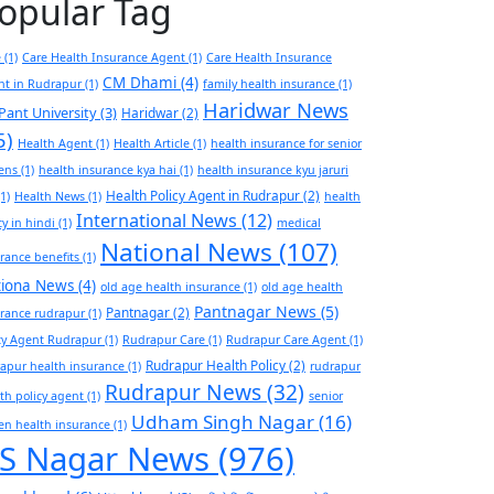
opular Tag
e
(1)
Care Health Insurance Agent
(1)
Care Health Insurance
CM Dhami
(4)
nt in Rudrapur
(1)
family health insurance
(1)
Haridwar News
Pant University
(3)
Haridwar
(2)
5)
Health Agent
(1)
Health Article
(1)
health insurance for senior
zens
(1)
health insurance kya hai
(1)
health insurance kyu jaruri
Health Policy Agent in Rudrapur
(2)
1)
Health News
(1)
health
International News
(12)
cy in hindi
(1)
medical
National News
(107)
rance benefits
(1)
tiona News
(4)
old age health insurance
(1)
old age health
Pantnagar News
(5)
Pantnagar
(2)
rance rudrapur
(1)
cy Agent Rudrapur
(1)
Rudrapur Care
(1)
Rudrapur Care Agent
(1)
Rudrapur Health Policy
(2)
apur health insurance
(1)
rudrapur
Rudrapur News
(32)
th policy agent
(1)
senior
Udham Singh Nagar
(16)
zen health insurance
(1)
S Nagar News
(976)