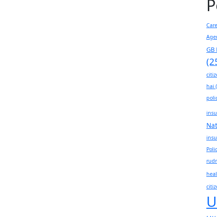
P
Car
Age
GB 
(2
citi
hai
(
poli
insu
Na
insu
Poli
rudr
heal
citi
U