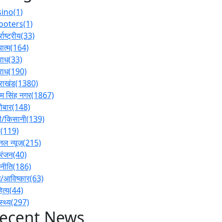
sino
(1)
ooters
(1)
्राष्ट्रीय
(33)
ात्म
(164)
राध
(33)
राध
(190)
तराखंड
(1380)
 सिंह नगर
(1867)
ोबार
(148)
ी/किसानी
(139)
ल
(119)
नल न्यूज़
(215)
रंजन
(40)
नीति
(186)
/आविष्कार
(63)
ित्य
(44)
स्थ्य
(297)
ecent News