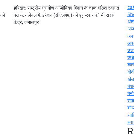
ca
हरिद्वार: राष्ट्रीय ग्रामीण आजीविका मिशन के तहत गठित स्वागत
Sh
 को
क्लस्टर लेवल फेडरेशन (सीएलएफ) को शुक्रवार को भी सरस
अंतर
केंद्र, जमालपुर
अध्य
अप
अप
उत्
ऊधम
कार
खेत
खे
नेश
मनो
राज
शोध
साह
स्वा
R