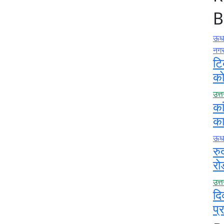
B
ऊधम
नग
टि
को
उत्
का
का
ऊधम
रु
रो
उत्
दि
प्