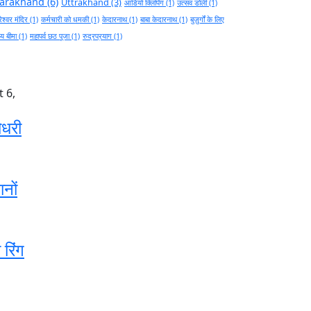
tarakhand
(6)
Uttrakhand
(3)
आडियो क्लिपिंग
(1)
उत्सव डोली
(1)
ेश्वर मंदिर
(1)
कर्मचारी को धमकी
(1)
केदारनाथ
(1)
बाबा केदारनाथ
(1)
बुज़ुर्गों के लिए
थ्य बीमा
(1)
महापर्व छठ पूजा
(1)
रुद्रप्रयाग
(1)
 6,
ौधरी
ानों
 रिंग