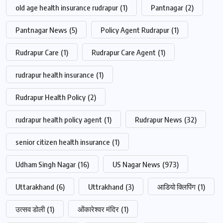
old age health insurance rudrapur
(1)
Pantnagar
(2)
Pantnagar News
(5)
Policy Agent Rudrapur
(1)
Rudrapur Care
(1)
Rudrapur Care Agent
(1)
rudrapur health insurance
(1)
Rudrapur Health Policy
(2)
rudrapur health policy agent
(1)
Rudrapur News
(32)
senior citizen health insurance
(1)
Udham Singh Nagar
(16)
US Nagar News
(973)
Uttarakhand
(6)
Uttrakhand
(3)
आडियो क्लिपिंग
(1)
उत्सव डोली
(1)
ओंकारेश्वर मंदिर
(1)