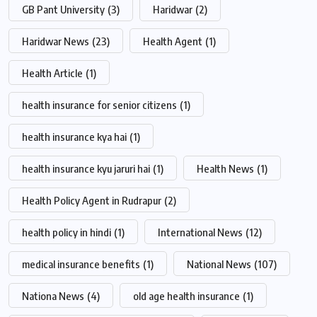
GB Pant University
(3)
Haridwar
(2)
Haridwar News
(23)
Health Agent
(1)
Health Article
(1)
health insurance for senior citizens
(1)
health insurance kya hai
(1)
health insurance kyu jaruri hai
(1)
Health News
(1)
Health Policy Agent in Rudrapur
(2)
health policy in hindi
(1)
International News
(12)
medical insurance benefits
(1)
National News
(107)
Nationa News
(4)
old age health insurance
(1)