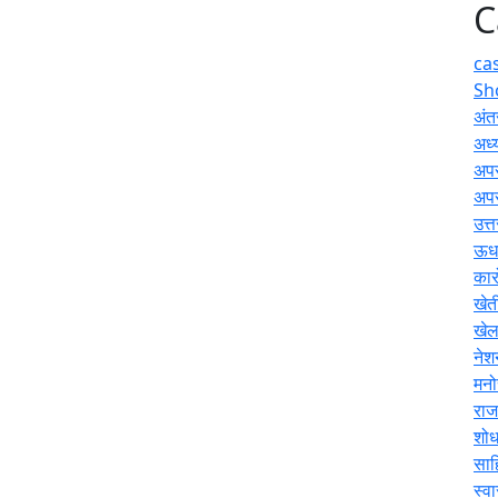
C
ca
Sh
अंतर
अध्य
अप
अप
उत्
ऊधम
कार
खेत
खे
नेश
मनो
राज
शोध
साह
स्वा