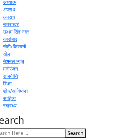
अध्यात्म
अपराध
अपराध
उत्तराखंड
ऊधम सिंह नगर
कारोबार
खेती/किसानी
खेल
नेशनल न्यूज़
मनोरंजन
राजनीति
शिक्षा
शोध/आविष्कार
साहित्य
स्वास्थ्य
earch
Search