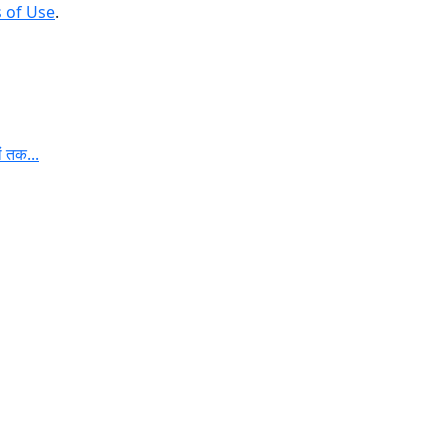
 of Use
.
ं तक...