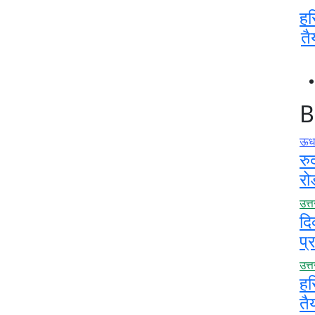
हर
तै
B
ऊधम
रु
रो
उत्
दि
प्
उत्
हर
तै