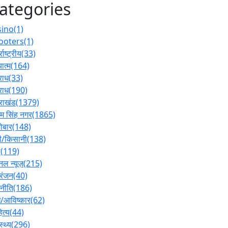
ategories
sino
(1)
ooters
(1)
्राष्ट्रीय
(33)
ात्म
(164)
राध
(33)
राध
(190)
तराखंड
(1379)
 सिंह नगर
(1865)
ोबार
(148)
ी/किसानी
(138)
ल
(119)
नल न्यूज़
(215)
रंजन
(40)
नीति
(186)
/आविष्कार
(62)
ित्य
(44)
स्थ्य
(296)