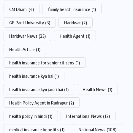
CM Dhami
(4)
family health insurance
(1)
GB Pant University
(3)
Haridwar
(2)
Haridwar News
(25)
Health Agent
(1)
Health Article
(1)
health insurance for senior citizens
(1)
health insurance kya hai
(1)
health insurance kyu jaruri hai
(1)
Health News
(1)
Health Policy Agent in Rudrapur
(2)
health policy in hindi
(1)
International News
(12)
medical insurance benefits
(1)
National News
(108)