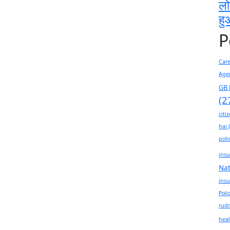
लो
हु
P
Car
Age
GB 
(2
citi
hai
(
poli
insu
Na
insu
Poli
rudr
heal