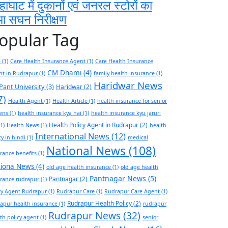
हाघाट में दुकानों एवं जनरल स्टोरों का
आ सघन निरीक्षण
opular Tag
e
(1)
Care Health Insurance Agent
(1)
Care Health Insurance
CM Dhami
(4)
nt in Rudrapur
(1)
family health insurance
(1)
Haridwar News
Pant University
(3)
Haridwar
(2)
7)
Health Agent
(1)
Health Article
(1)
health insurance for senior
zens
(1)
health insurance kya hai
(1)
health insurance kyu jaruri
Health Policy Agent in Rudrapur
(2)
1)
Health News
(1)
health
International News
(12)
cy in hindi
(1)
medical
National News
(108)
rance benefits
(1)
tiona News
(4)
old age health insurance
(1)
old age health
Pantnagar News
(5)
Pantnagar
(2)
rance rudrapur
(1)
cy Agent Rudrapur
(1)
Rudrapur Care
(1)
Rudrapur Care Agent
(1)
Rudrapur Health Policy
(2)
apur health insurance
(1)
rudrapur
Rudrapur News
(32)
th policy agent
(1)
senior