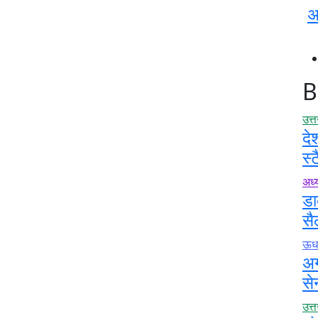
अ
B
उत्
दे
स्
अध्य
डा
सै
ऊधम
अग
से
उत्