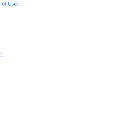
 of Use
.
...