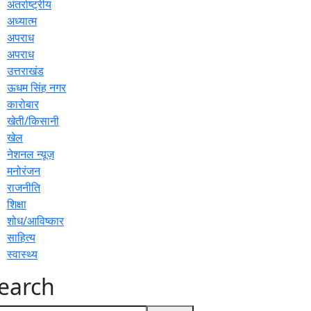
अंतर्राष्ट्रीय
अध्यात्म
अपराध
अपराध
उत्तराखंड
ऊधम सिंह नगर
कारोबार
खेती/किसानी
खेल
नेशनल न्यूज़
मनोरंजन
राजनीति
शिक्षा
शोध/आविष्कार
साहित्य
स्वास्थ्य
earch