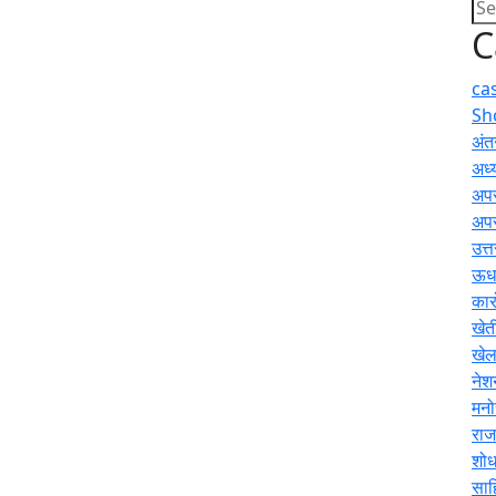
C
ca
Sh
अंतर
अध्य
अप
अप
उत्
ऊधम
कार
खेत
खे
नेश
मनो
राज
शोध
साह