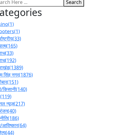
Search
ategories
sino
(1)
ooters
(1)
्राष्ट्रीय
(33)
ात्म
(165)
राध
(33)
राध
(192)
तराखंड
(1389)
 सिंह नगर
(1876)
ोबार
(151)
ी/किसानी
(140)
ल
(119)
नल न्यूज़
(217)
रंजन
(40)
नीति
(186)
/आविष्कार
(64)
ित्य
(44)