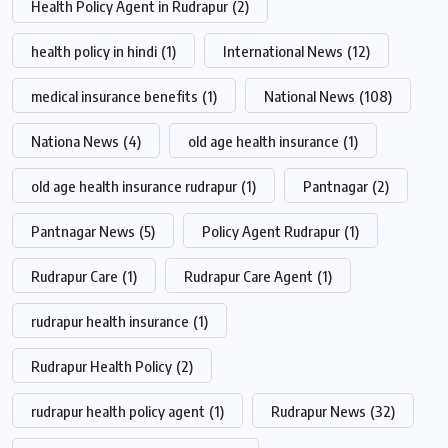
Health Policy Agent in Rudrapur
(2)
health policy in hindi
(1)
International News
(12)
medical insurance benefits
(1)
National News
(108)
Nationa News
(4)
old age health insurance
(1)
old age health insurance rudrapur
(1)
Pantnagar
(2)
Pantnagar News
(5)
Policy Agent Rudrapur
(1)
Rudrapur Care
(1)
Rudrapur Care Agent
(1)
rudrapur health insurance
(1)
Rudrapur Health Policy
(2)
rudrapur health policy agent
(1)
Rudrapur News
(32)