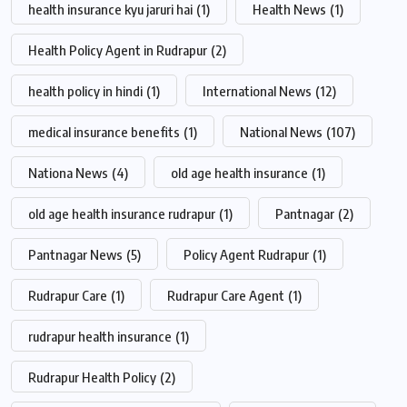
health insurance kyu jaruri hai
(1)
Health News
(1)
Health Policy Agent in Rudrapur
(2)
health policy in hindi
(1)
International News
(12)
medical insurance benefits
(1)
National News
(107)
Nationa News
(4)
old age health insurance
(1)
old age health insurance rudrapur
(1)
Pantnagar
(2)
Pantnagar News
(5)
Policy Agent Rudrapur
(1)
Rudrapur Care
(1)
Rudrapur Care Agent
(1)
rudrapur health insurance
(1)
Rudrapur Health Policy
(2)