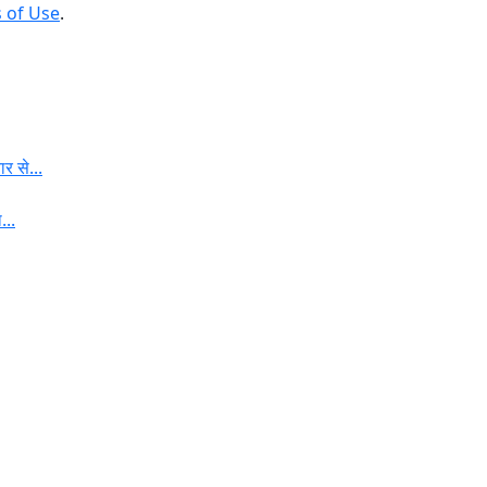
 of Use
.
र से...
...