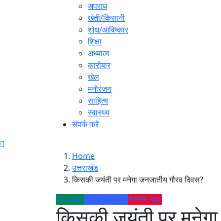
अपराध
खेती/किसानी
शोध/आविष्कार
शिक्षा
अध्यात्म
कारोबार
खेल
मनोरंजन
साहित्य
स्वास्थ्य
संपर्क करें
Home
उत्तराखंड
किसकी जयंती पर मनेगा जनजातीय गौरव दिवस?
उत्तराखंड
ऊधम सिंह नगर
नेशनल न्यूज़
किसकी जयंती पर मनेग