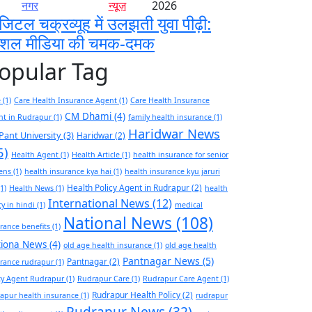
नगर
न्यूज़
2026
जिटल चक्रव्यूह में उलझती युवा पीढ़ी:
ोशल मीडिया की चमक-दमक
opular Tag
e
(1)
Care Health Insurance Agent
(1)
Care Health Insurance
CM Dhami
(4)
nt in Rudrapur
(1)
family health insurance
(1)
Haridwar News
Pant University
(3)
Haridwar
(2)
5)
Health Agent
(1)
Health Article
(1)
health insurance for senior
zens
(1)
health insurance kya hai
(1)
health insurance kyu jaruri
Health Policy Agent in Rudrapur
(2)
1)
Health News
(1)
health
International News
(12)
cy in hindi
(1)
medical
National News
(108)
rance benefits
(1)
tiona News
(4)
old age health insurance
(1)
old age health
Pantnagar News
(5)
Pantnagar
(2)
rance rudrapur
(1)
cy Agent Rudrapur
(1)
Rudrapur Care
(1)
Rudrapur Care Agent
(1)
Rudrapur Health Policy
(2)
apur health insurance
(1)
rudrapur
Rudrapur News
(32)