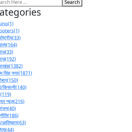
Search
ategories
sino
(1)
ooters
(1)
्राष्ट्रीय
(33)
ात्म
(164)
राध
(33)
राध
(192)
तराखंड
(1382)
 सिंह नगर
(1871)
ोबार
(150)
ी/किसानी
(140)
ल
(119)
नल न्यूज़
(216)
रंजन
(40)
नीति
(186)
/आविष्कार
(63)
ित्य
(44)