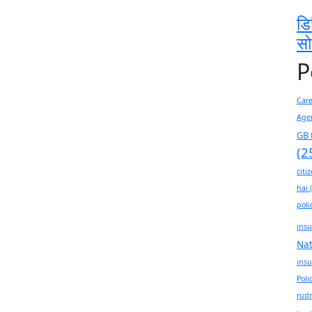
डि
स
P
Car
Age
GB 
(2
citi
hai
(
poli
insu
Na
insu
Poli
rudr