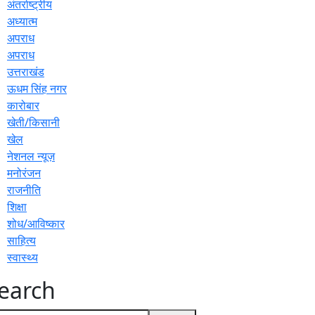
अंतर्राष्ट्रीय
अध्यात्म
अपराध
अपराध
उत्तराखंड
ऊधम सिंह नगर
कारोबार
खेती/किसानी
खेल
नेशनल न्यूज़
मनोरंजन
राजनीति
शिक्षा
शोध/आविष्कार
साहित्य
स्वास्थ्य
earch