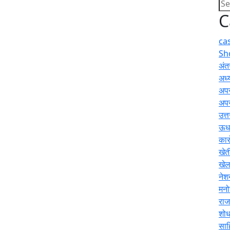
C
ca
Sh
अंतर
अध्य
अप
अप
उत्
ऊधम
कार
खेत
खे
नेश
मनो
राज
शोध
साह