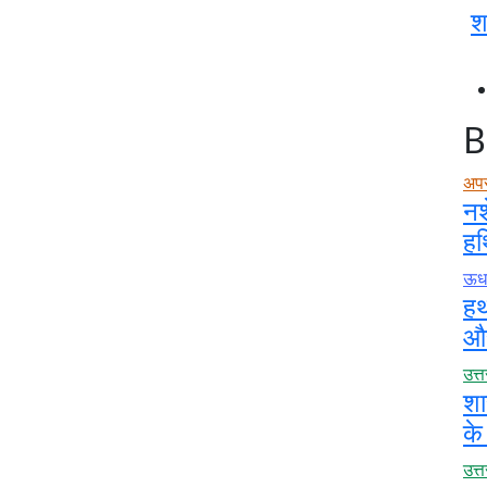
श
B
अप
नश
हथ
ऊधम
हथ
और
उत्
शा
के
उत्