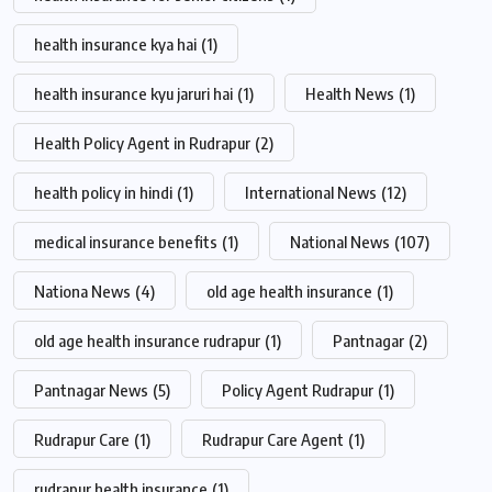
health insurance kya hai
(1)
health insurance kyu jaruri hai
(1)
Health News
(1)
Health Policy Agent in Rudrapur
(2)
health policy in hindi
(1)
International News
(12)
medical insurance benefits
(1)
National News
(107)
Nationa News
(4)
old age health insurance
(1)
old age health insurance rudrapur
(1)
Pantnagar
(2)
Pantnagar News
(5)
Policy Agent Rudrapur
(1)
Rudrapur Care
(1)
Rudrapur Care Agent
(1)
rudrapur health insurance
(1)