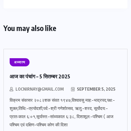
You may also like
अध्यात्म
आज का पंचांग – 5 सितम्बर 2025
LOCNIRNAY@GMAIL.COM
SEPTEMBER 5, 2025
विक्रम संवत्सर २०८२शक संवत १९४७,विश्वावसु माह:-भाद्रपद,पक्ष:-
शुक्ल,तिथि:-त्रयोदशी,पर्व:-श्री गणेशोत्सव, ऋतु:-शरद, सूर्योदय:-
प्रातःकाल ६:०१,सूर्यास्त:-सांध्यकाल ६:३८, दिशाशूल:-पश्चिम ( आज
पश्चिम एवं दक्षिण-पश्चिम कोण की दिशा