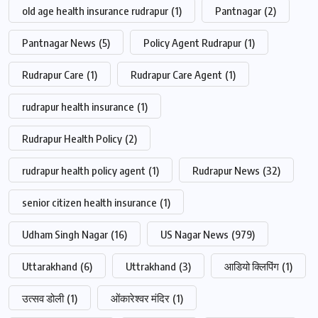
old age health insurance rudrapur
(1)
Pantnagar
(2)
Pantnagar News
(5)
Policy Agent Rudrapur
(1)
Rudrapur Care
(1)
Rudrapur Care Agent
(1)
rudrapur health insurance
(1)
Rudrapur Health Policy
(2)
rudrapur health policy agent
(1)
Rudrapur News
(32)
senior citizen health insurance
(1)
Udham Singh Nagar
(16)
US Nagar News
(979)
Uttarakhand
(6)
Uttrakhand
(3)
आडियो क्लिपिंग
(1)
उत्सव डोली
(1)
ओंकारेश्वर मंदिर
(1)