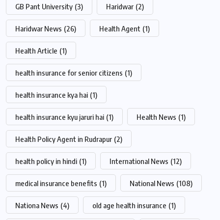
GB Pant University
(3)
Haridwar
(2)
Haridwar News
(26)
Health Agent
(1)
Health Article
(1)
health insurance for senior citizens
(1)
health insurance kya hai
(1)
health insurance kyu jaruri hai
(1)
Health News
(1)
Health Policy Agent in Rudrapur
(2)
health policy in hindi
(1)
International News
(12)
medical insurance benefits
(1)
National News
(108)
Nationa News
(4)
old age health insurance
(1)