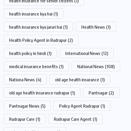
health insurance for senior citizens
(1)
health insurance kya hai
(1)
health insurance kyu jaruri hai
(1)
Health News
(1)
Health Policy Agent in Rudrapur
(2)
health policy in hindi
(1)
International News
(12)
medical insurance benefits
(1)
National News
(108)
Nationa News
(4)
old age health insurance
(1)
old age health insurance rudrapur
(1)
Pantnagar
(2)
Pantnagar News
(5)
Policy Agent Rudrapur
(1)
Rudrapur Care
(1)
Rudrapur Care Agent
(1)