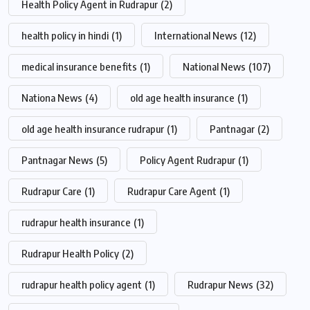
Health Policy Agent in Rudrapur
(2)
health policy in hindi
(1)
International News
(12)
medical insurance benefits
(1)
National News
(107)
Nationa News
(4)
old age health insurance
(1)
old age health insurance rudrapur
(1)
Pantnagar
(2)
Pantnagar News
(5)
Policy Agent Rudrapur
(1)
Rudrapur Care
(1)
Rudrapur Care Agent
(1)
rudrapur health insurance
(1)
Rudrapur Health Policy
(2)
rudrapur health policy agent
(1)
Rudrapur News
(32)