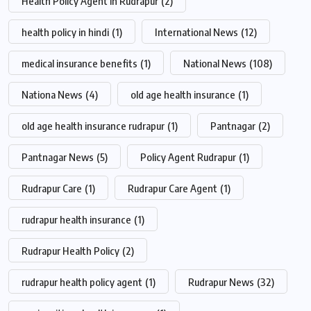
Health Policy Agent in Rudrapur
(2)
health policy in hindi
(1)
International News
(12)
medical insurance benefits
(1)
National News
(108)
Nationa News
(4)
old age health insurance
(1)
old age health insurance rudrapur
(1)
Pantnagar
(2)
Pantnagar News
(5)
Policy Agent Rudrapur
(1)
Rudrapur Care
(1)
Rudrapur Care Agent
(1)
rudrapur health insurance
(1)
Rudrapur Health Policy
(2)
rudrapur health policy agent
(1)
Rudrapur News
(32)