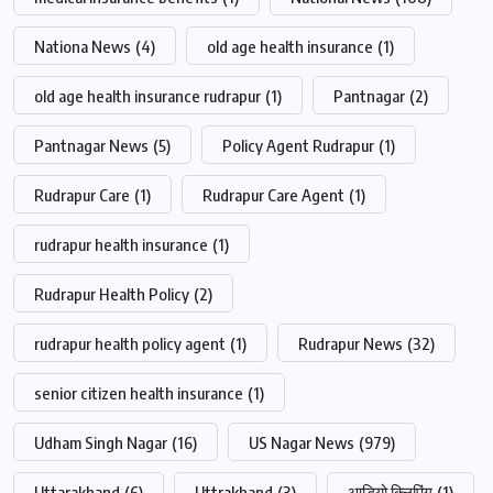
Nationa News
(4)
old age health insurance
(1)
old age health insurance rudrapur
(1)
Pantnagar
(2)
Pantnagar News
(5)
Policy Agent Rudrapur
(1)
Rudrapur Care
(1)
Rudrapur Care Agent
(1)
rudrapur health insurance
(1)
Rudrapur Health Policy
(2)
rudrapur health policy agent
(1)
Rudrapur News
(32)
senior citizen health insurance
(1)
Udham Singh Nagar
(16)
US Nagar News
(979)
Uttarakhand
(6)
Uttrakhand
(3)
आडियो क्लिपिंग
(1)