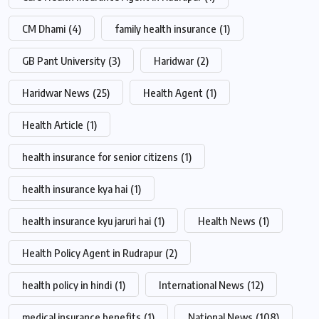
CM Dhami
(4)
family health insurance
(1)
GB Pant University
(3)
Haridwar
(2)
Haridwar News
(25)
Health Agent
(1)
Health Article
(1)
health insurance for senior citizens
(1)
health insurance kya hai
(1)
health insurance kyu jaruri hai
(1)
Health News
(1)
Health Policy Agent in Rudrapur
(2)
health policy in hindi
(1)
International News
(12)
medical insurance benefits
(1)
National News
(108)